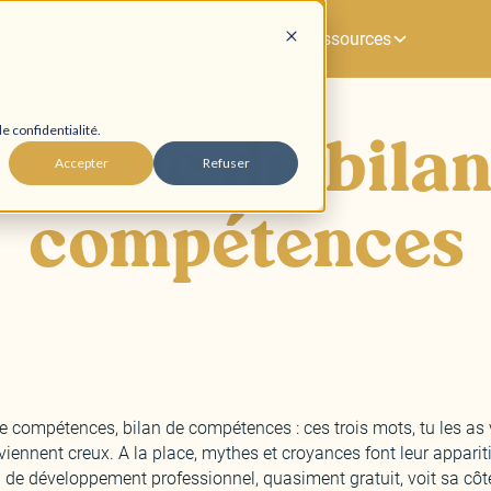
univers BOOST
L'après GESI
Ressources
 mythe du bilan
e confidentialité.
Accepter
Refuser
compétences
e compétences, bilan de compétences : ces trois mots, tu les as
deviennent creux. A la place, mythes et croyances font leur appari
l de développement professionnel, quasiment gratuit, voit sa côte