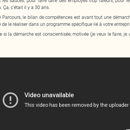
es les sauces, pour faire taire des employés trop râleurs, pour 
Ça, c’était il y a 30 ans.
Le Parcours, le bilan de compétences est avant tout une démarc
e de le réaliser dans un programme spécifique lié à votre entrepris
 si la démarche est conscientisée, motivée (je veux le faire, je v