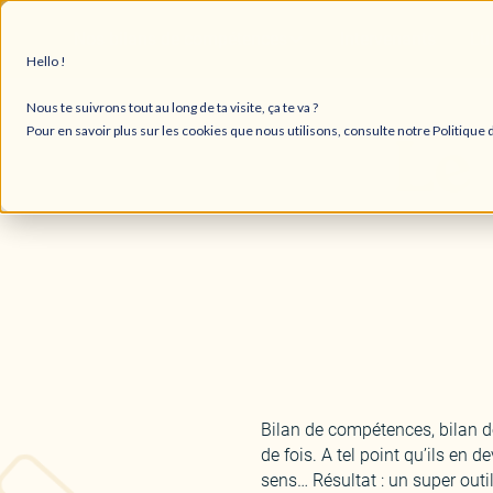
Nos bilans de compétences
Intervenants
L'
Hello !
Nous te suivrons tout au long de ta visite, ça te va ?
Le
Pour en savoir plus sur les cookies que nous utilisons, consulte notre Politique d
Bilan de compétences, bilan d
de fois. A tel point qu’ils en 
sens… Résultat : un super outi