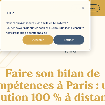
Entreprises
Hello !
Nous te suivrons tout au long de ta visite, ça te va ?
Pour en savoir plus sur les cookies que nous utilisons, consulte
notre Politique de confidentialité.
Accepter
Refuser
4,8
/5
sur MCF
Faire son bilan de
mpétences à Paris : 
lution 100 % à dista