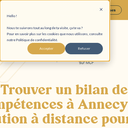
Entreprises
Hello !
Nous te suivrons tout au long de ta visite, ça te va ?
Pour en savoir plus sur les cookies que nous utilisons, consulte
notre Politique de confidentialité.
Accepter
Refuser
4,8
/5
sur MCF
Trouver un bilan de
pétences à Annecy 
ution à distance pour